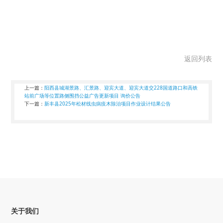
返回列表
上一篇：
阳西县城湖景路、汇景路、迎宾大道、迎宾大道交228国道路口和高铁
站前广场等位置路侧围挡公益广告更新项目 询价公告
下一篇：
新丰县2025年松材线虫病疫木除治项目作业设计结果公告
关于我们