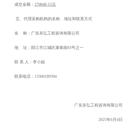
成交
金额
：
270040.15
元
五、
代理采购机构的名称、地址和联系方式
名
称：
广东东弘工程咨询有限公司
地
址：
阳江市江城区康泰路
83号之一
联
系
人：
李
小姐
联系电话：
13360189394
广东东弘工程咨询有限公司
202
5
年
6
月
4
日